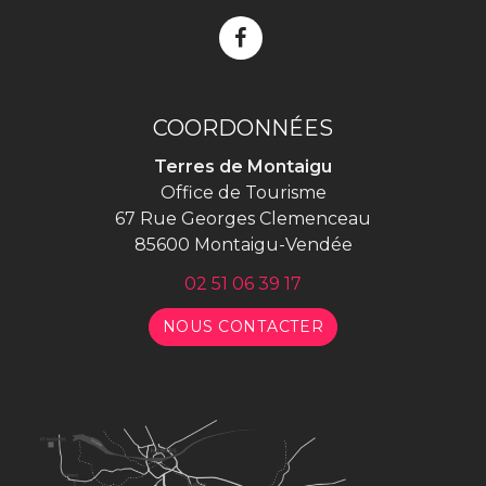
Lien
vers
le
compte
COORDONNÉES
Facebook
Terres de Montaigu
Office de Tourisme
67 Rue Georges Clemenceau
85600 Montaigu-Vendée
02 51 06 39 17
NOUS CONTACTER