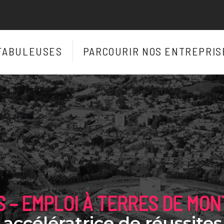
FABULEUSES
PARCOURIR NOS ENTREPRIS
RS
 – EMPLOI À TERRES DE MON
 accélératrice de réussites