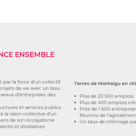
ANCE ENSEMBLE
 par la force d’un collectif
Terres de Montaigu en chif
ojets de vie avec un tissu
éseaux d’entreprises, des
Plus de 23 000 emplois.
Plus de 400 emplois cr
uctures et services publics
Près de 1 600 entreprise
la vision collective d’un
fleurons de l’agroalimen
ravers de son écosystème
Un taux de chômage parm
nts et d’initiatives