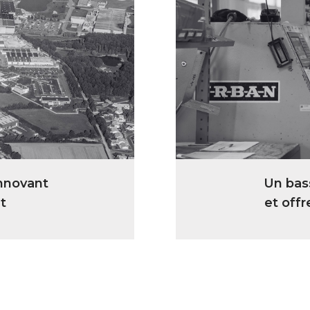
Un bass
innovant
et offr
t