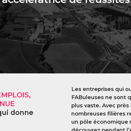
Les entreprises qui o
EMPLOIS,
FABuleuses ne sont qu
NNUE
plus vaste. Avec près
 qui donne
nombreuses filières 
un pôle économique m
découvrez pendant l’