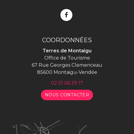
Lien
vers
le
compte
COORDONNÉES
Facebook
Terres de Montaigu
Office de Tourisme
67 Rue Georges Clemenceau
85600 Montaigu-Vendée
02 51 06 39 17
NOUS CONTACTER