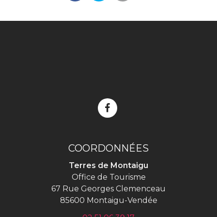
Lien
vers
le
compte
COORDONNÉES
Facebook
Terres de Montaigu
Office de Tourisme
67 Rue Georges Clemenceau
85600 Montaigu-Vendée