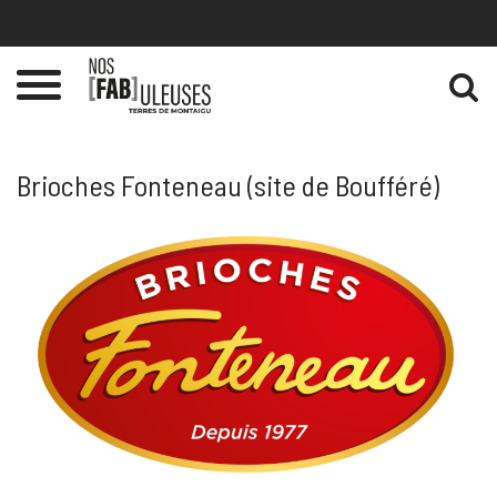
Gestion des traceurs
Toggle
navigation
Brioches Fonteneau (site de Boufféré)