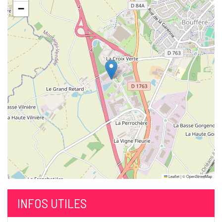
−
Leaflet
|
©
OpenStreetMap
INFOS UTILES