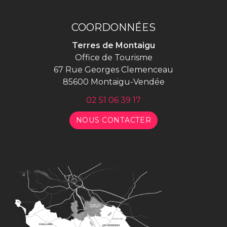
vers
le
compte
COORDONNÉES
Facebook
Terres de Montaigu
Office de Tourisme
67 Rue Georges Clemenceau
85600 Montaigu-Vendée
02 51 06 39 17
NOUS CONTACTER