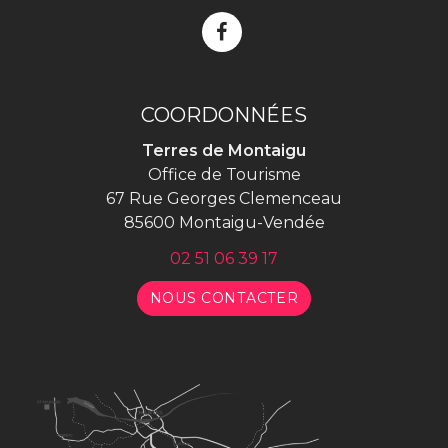
Lien
vers
le
compte
COORDONNÉES
Facebook
Terres de Montaigu
Office de Tourisme
67 Rue Georges Clemenceau
85600 Montaigu-Vendée
02 51 06 39 17
NOUS CONTACTER