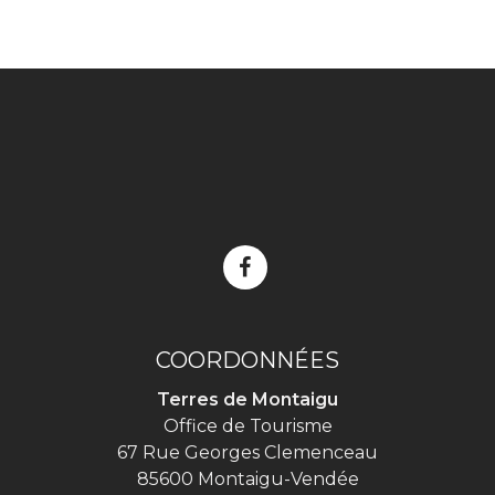
Lien
vers
le
compte
COORDONNÉES
Facebook
Terres de Montaigu
Office de Tourisme
67 Rue Georges Clemenceau
85600 Montaigu-Vendée