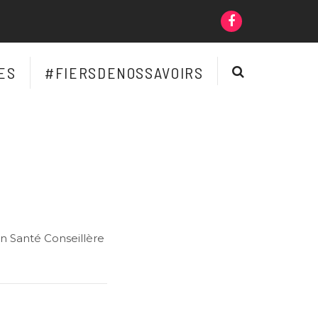
Lien
vers
le
RECHERCH
ES
#FIERSDENOSSAVOIRS
compte
Facebook
n Santé Conseillère