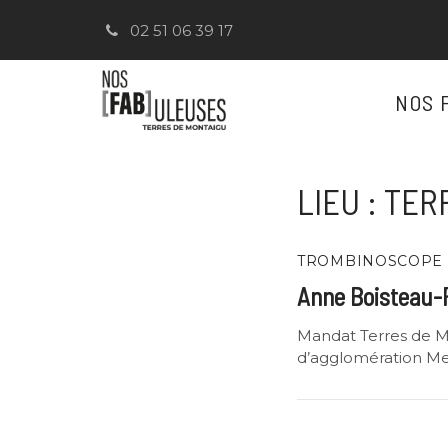
Gestion des traceurs
02 51 06 39 17
NOS 
LIEU :
TER
TROMBINOSCOPE
Anne Boisteau-
Mandat Terres de M
d’agglomération M