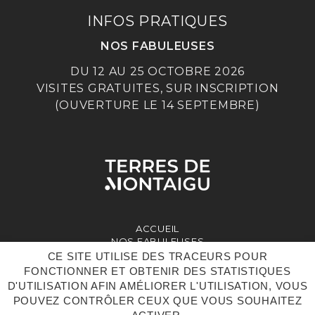
INFOS PRATIQUES
NOS FABULEUSES
DU 12 AU 25 OCTOBRE 2026
VISITES GRATUITES, SUR INSCRIPTION
(OUVERTURE LE 14 SEPTEMBRE)
ACCUEIL
NOS FABULEUSES
ENTREPRISES PARTICIPANTES
CE SITE UTILISE DES TRACEURS POUR
MON COMPTE
FONCTIONNER ET OBTENIR DES STATISTIQUES
D'UTILISATION AFIN AMÉLIORER L'UTILISATION, VOUS
POUVEZ CONTRÔLER CEUX QUE VOUS SOUHAITEZ