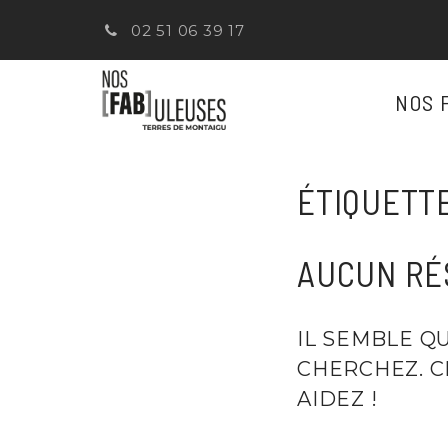
GESTION DES TRACEURS
02 51 06 39 17
NOS 
ÉTIQUETTE
AUCUN RÉ
IL SEMBLE Q
CHERCHEZ. 
AIDEZ !