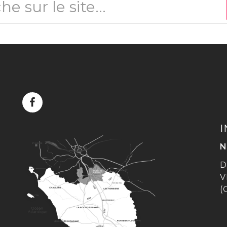
LIEN
VERS
I
LE
COMPTE
N
FACEBOOK
D
V
(