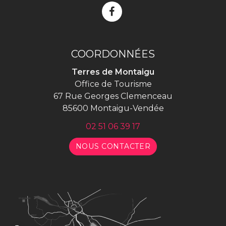
Lien
vers
le
compte
COORDONNÉES
Facebook
Terres de Montaigu
Office de Tourisme
67 Rue Georges Clemenceau
85600 Montaigu-Vendée
02 51 06 39 17
NOUS CONTACTER